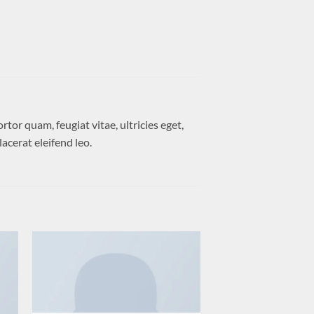
or quam, feugiat vitae, ultricies eget,
acerat eleifend leo.
to
Add to
ist
wishlist