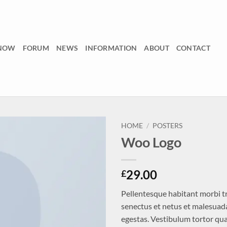
 NOW
FORUM
NEWS
INFORMATION
ABOUT
CONTACT
HOME
/
POSTERS
Woo Logo
Add to
wishlist
29.00
£
Pellentesque habitant morbi t
senectus et netus et malesuada
egestas. Vestibulum tortor qua