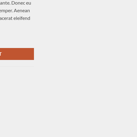
, ante. Donec eu
semper. Aenean
lacerat eleifend
T