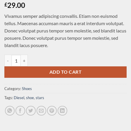
Rated
1
5
29.00
£
out of 5
based on
Vivamus semper adipiscing convallis. Etiam non euismod
customer
rating
tellus. Maecenas accumsan mauris a erat interdum volutpat.
Donec volutpat purus tempor sem molestie, sed blandit lacus
posuere. Donec volutpat purus tempor sem molestie, sed
blandit lacus posuere.
Magnete Exposure Diesel quantity
ADD TO CART
Category:
Shoes
Tags:
Diesel
,
shoe
,
stars